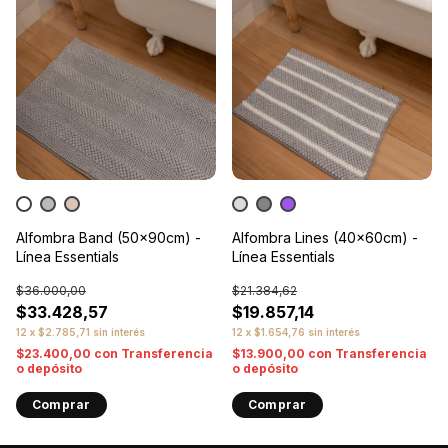
Alfombra Band (50x90cm) -
Alfombra Lines (40x60cm) -
Línea Essentials
Línea Essentials
$36.000,00
$21.384,62
$33.428,57
$19.857,14
12
x
$2.785,71
sin interés
12
x
$1.654,76
sin interés
$23.400,00
con
Transferencia
$13.900,00
con
Transferencia
o depósito
o depósito
Comprar
Comprar