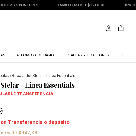
 INTERÉS
ENVÍO GRATIS + $150.000
35% OFF TRANSFE
NAS
ALFOMBRA DE BAÑO
TOALLAS Y TOALLONES
REPASA
eales
>
Repasador Stelar - Línea Essentials
telar - Línea Essentials
9
con
Transferencia o depósito
nterés de
$642,86