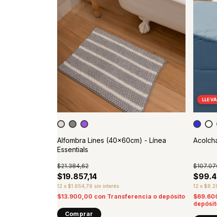
 EN CANTIDAD
LLEVÁ
s 100%
Alfombra Lines (40x60cm) - Línea
Acolcha
nce
Essentials
$21.384,62
$107.07
$19.857,14
$99.4
12
x
$1.654,76
sin interés
12
x
$8.2
encia o
$13.900,00
con
Transferencia o depósito
$69.60
depósit
Comprar