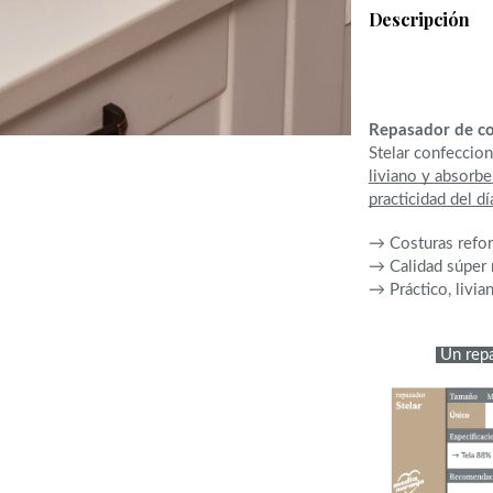
Descripción
Repasador de co
Stelar confeccio
liviano y absorbe
practicidad del dí
→ Costuras refo
→ Calidad súper 
→ Práctico, livia
 Un rep