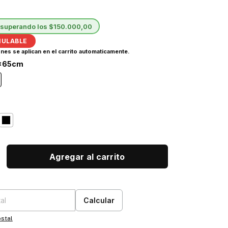
superando los
$150.000,00
4x65cm
:
Cambiar CP
Calcular
stal