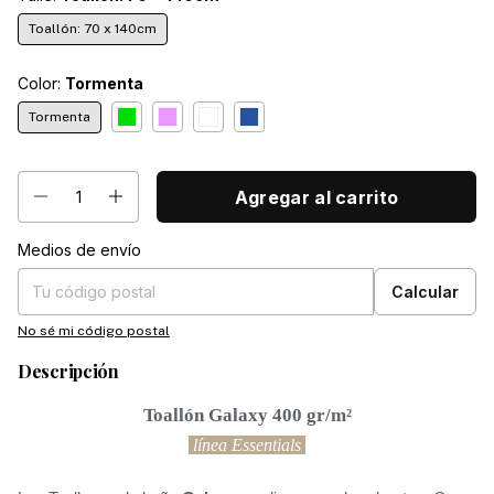
Toallón: 70 x 140cm
Color:
Tormenta
Tormenta
Medios de envío
Entregas para el CP:
Cambiar CP
Calcular
No sé mi código postal
Descripción
Toallón Galaxy 400 gr/m²
 línea Essentials 