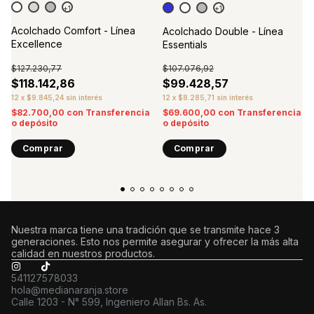
+1
+1
Acolchado Comfort - Línea
Acolchado Double - Línea
Excellence
Essentials
$127.230,77
$107.076,92
$118.142,86
$99.428,57
12
x
$9.845,24
sin interés
12
x
$8.285,71
sin interés
$82.700,00
con
Transferencia
$69.600,00
con
Transferencia
o depósito
o depósito
Comprar
Comprar
Nuestra marca tiene una tradición que se transmite hace 3
generaciones. Esto nos permite asegurar y ofrecer la más alta
calidad en nuestros productos.
541127578033
hola@medianaranja.store
Calle 1203 - N° 599, Ingeniero Allan Bs. As.