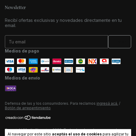
Newsletter
Recibí ofertas exclusivas y novedades directamente en tu
email.
Medios de pago
Medios de envío
Defensa de las y los consumidores. Para reclamos
ingresá acá.
/
Botón de arrepentimiento
Copyright Media Naranja - 2026. Todos los derechos reservados.
Al navegar por este sitio
aceptás el uso de cookies
para agilizar tu