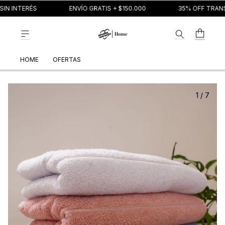
IN INTERÉS
ENVÍO GRATIS + $150.000
35% OFF TRANS
HOME
OFERTAS
1
/
7